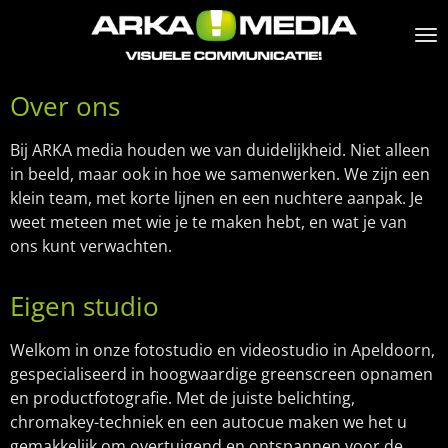
Ga
direct
naar
de
Over ons
hoofdinhoud
Bij ARKA media houden we van duidelijkheid. Niet alleen
in beeld, maar ook in hoe we samenwerken. We zijn een
klein team, met korte lijnen en een nuchtere aanpak. Je
weet meteen met wie je te maken hebt, en wat je van
ons kunt verwachten.
Eigen studio
Welkom in onze fotostudio en videostudio in Apeldoorn,
gespecialiseerd in hoogwaardige greenscreen opnamen
en productfotografie. Met de juiste belichting,
chromakey-techniek en een autocue maken we het u
gemakkelijk om overtuigend en ontspannen voor de